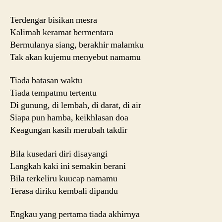
itu
ada
Terdengar bisikan mesra
bersama
Kalimah keramat bermentara
kita
Bermulanya siang, berakhir malamku
Tak akan kujemu menyebut namamu
Tiada batasan waktu
Tiada tempatmu tertentu
Di gunung, di lembah, di darat, di air
Siapa pun hamba, keikhlasan doa
Keagungan kasih merubah takdir
Bila kusedari diri disayangi
Langkah kaki ini semakin berani
Bila terkeliru kuucap namamu
Terasa diriku kembali dipandu
Engkau yang pertama tiada akhirnya