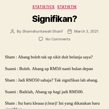
Categories
STATISTICS
STATISTIK
Signifikan?
By
Shamshuritawati Sharif
March 3, 2021
Post
Post
author
date
on
No Comments
Signifikan?
Sham : Abang boleh tak up sikit duit belanja saya?
Suami : Boleh. Abang up RM50 nanti bulan depan
Sham : Jadi RM350 sahaja? Tak signifikan lah abang.
Suami : Baiklah, Abang up bagi jadi RM500.
Sham : Itu baru kleaaa (clear)! Ini yang dikatakan baru