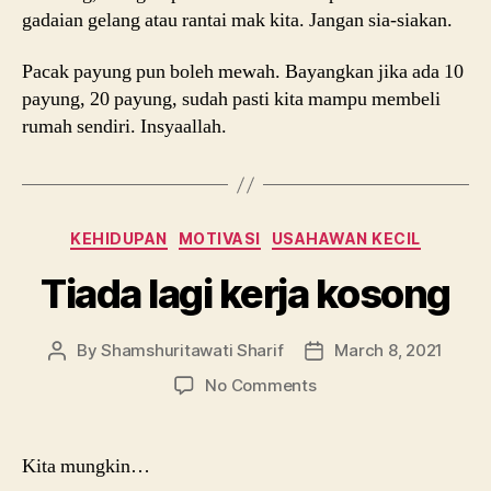
gadaian gelang atau rantai mak kita. Jangan sia-siakan.
Pacak payung pun boleh mewah. Bayangkan jika ada 10
payung, 20 payung, sudah pasti kita mampu membeli
rumah sendiri. Insyaallah.
Categories
KEHIDUPAN
MOTIVASI
USAHAWAN KECIL
Tiada lagi kerja kosong
By
Shamshuritawati Sharif
March 8, 2021
Post
Post
author
date
on
No Comments
Tiada
lagi
kerja
Kita mungkin…
kosong