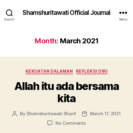
Shamshuritawati Official Journal
Search
Menu
Month:
March 2021
Categories
KEKUATAN DALAMAN
REFLEKSI DIRI
Allah itu ada bersama
kita
By
Shamshuritawati Sharif
March 17, 2021
Post
Post
author
date
on
No Comments
Allah