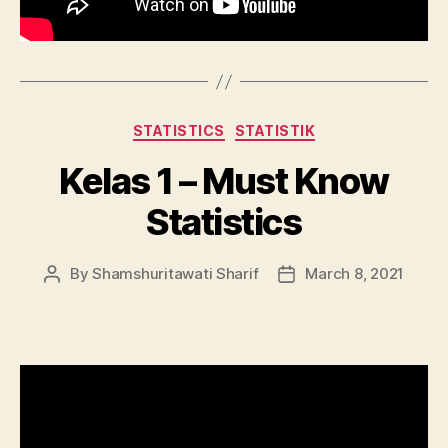
Categories
STATISTICS
STATISTIK
Kelas 1 – Must Know
Statistics
By
Shamshuritawati Sharif
March 8, 2021
Post
Post
author
date