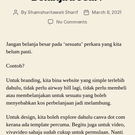
By
Shamshuritawati Sharif
March 8, 2021
Post
Post
author
date
on
No Comments
Belanja
besar?
Jangan belanja besar pada ‘sesuatu’ perkara yang kita
belum pasti.
Contoh?
Untuk branding, kita bina website yang simple terlebih
dahulu, tidak perlu airway bill lagi, tidak perlu membeli
atau membelanjakan untuk sesuatu yang boleh
menyebabkan kos perbelanjaan jadi melambung.
Untuk design, kita boleh explore dahulu canva dot com
kerana ada template percuma. Begitu juga untuk video,
vivavideo sahaja sudah cukup untuk permulaan. Nanti